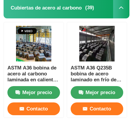
(39)
Cubiertas de acero al carbono
ASTM A36 bobina de
ASTM A36 Q235B
acero al carbono
bobina de acero
laminada en caliente
laminado en frío de
Ss400 S235 S355 Con
acero al carbono
certificado de molino
Certificación RoHS
Mejor precio
Mejor precio
Contacto
Contacto