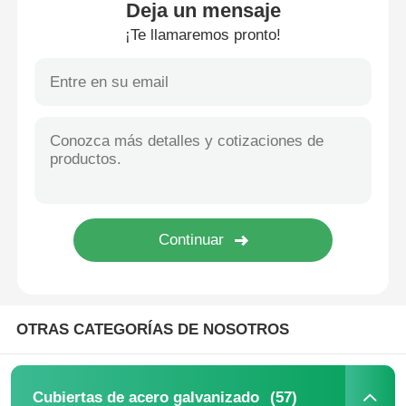
Deja un mensaje
¡Te llamaremos pronto!
Sobre nosotros
Recorrido por la fábrica
Control de calidad
Noticias
Casos de trabajo
OTRAS CATEGORÍAS DE NOSOTROS
Solicitar una cita
Cubiertas de acero galvanizado
(57)
Cubiertas de acero galvanizado