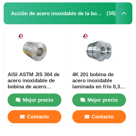
(16)
Acción de acero inoxidable de la bobina
AISI ASTM JIS 304 de
4K 201 bobina de
acero inoxidable de
acero inoxidable
bobina de acero
laminada en frío 0,3-
laminado en frío para
12,0 mm 2b/Ba/no
la decoración
1/no 4
Mejor precio
Mejor precio
Contacto
Contacto