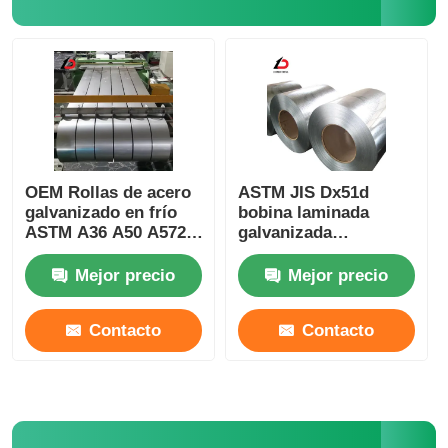
Bobina de acero de PPGI
Cubiertas de acero al carbono
Acción de acero inoxidable de la bobina
OEM Rollas de acero
ASTM JIS Dx51d
galvanizado en frío
bobina laminada
ASTM A36 A50 A572
galvanizada
Haz de acero de carbono H
A992 Z120 Z275
sumergida en caliente
con recubrimiento de
Mejor precio
Mejor precio
espangles normales
pila de hoja de acero
Contacto
Contacto
Barras de acero de refuerzo
barra de ángulo de acero de carbono