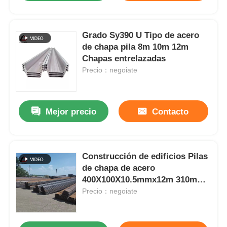
Grado Sy390 U Tipo de acero
de chapa pila 8m 10m 12m
Chapas entrelazadas
Precio：negoiate
Mejor precio
Contacto
Construcción de edificios Pilas
de chapa de acero
400X100X10.5mmx12m 310mm
DC01 SPCC 12m
Precio：negoiate