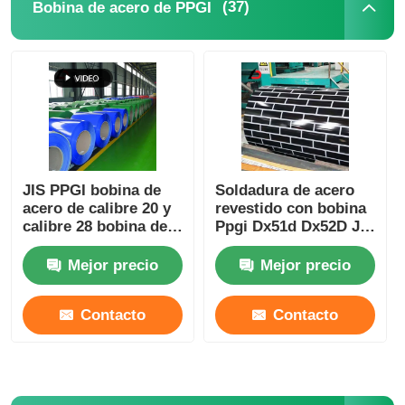
(37)
Bobina de acero de PPGI
Las bandas de acero al carbono
Placa de la hoja de acero de carbono
Tubos de acero
JIS PPGI bobina de
Soldadura de acero
acero de calibre 20 y
revestido con bobina
tubo inoxidable de la tubería de acero
calibre 28 bobina de
Ppgi Dx51d Dx52D JIS
acero galvanizado
estándar ASTM
recubierta de color
Ral3005 6005 3013
Mejor precio
Mejor precio
Tubo de acero galvanizado
Contacto
Contacto
Canal U de acero al carbono
Barra plana de acero de carbono