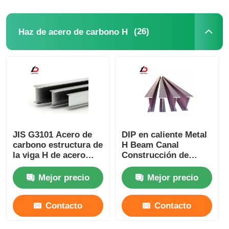
(26)
Haz de acero de carbono H
JIS G3101 Acero de
DIP en caliente Metal
carbono estructura de
H Beam Canal
la viga H de acero
Construcción de
galvanizado de brisa
acero A36 / Ss400 /
ancha W12 X 65
S235jr
Mejor precio
Mejor precio
Contacto
Contacto