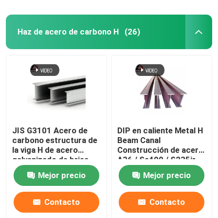
Haz de acero de carbono H
(26)
JIS G3101 Acero de
DIP en caliente Metal H
carbono estructura de
Beam Canal
la viga H de acero
Construcción de acero
galvanizado de brisa
A36 / Ss400 / S235jr
ancha W12 X 65
Mejor precio
Mejor precio
Contacto
Contacto