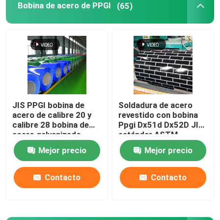
Bobina de acero de PPGI
(65)
Las bandas de acero al carbono
Placa de la hoja de acero de carbono
Tubos de acero
JIS PPGI bobina de
Soldadura de acero
acero de calibre 20 y
revestido con bobina
tubo inoxidable de la tubería de acero
calibre 28 bobina de
Ppgi Dx51d Dx52D JIS
acero galvanizado
estándar ASTM
recubierta de color
Ral3005 6005 3013
Tubo de acero galvanizado
Mejor precio
Mejor precio
Contacto
Contacto
Canal U de acero al carbono
Barra plana de acero de carbono