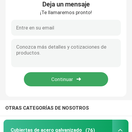
Deja un mensaje
¡Te llamaremos pronto!
Sobre nosotros
Recorrido por la fábrica
Control de calidad
Noticias
Casos de trabajo
OTRAS CATEGORÍAS DE NOSOTROS
Solicitar una cita
Cubiertas de acero galvanizado
Cubiertas de acero galvanizado
(76)