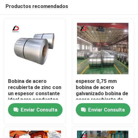
Productos recomendados
Bobina de acero
espesor 0,75 mm
recubierta de zinc con
bobina de acero
un espesor constante
galvanizado bobina de
En casa.
ideal para conductos
acero recubierta de
HVAC materiales de
zinc duradera
Enviar Consulta
Enviar Consulta
techado y
diseñada para equipos
Productos
aplicaciones
industriales y
industriales
agrícolas
Los vídeos