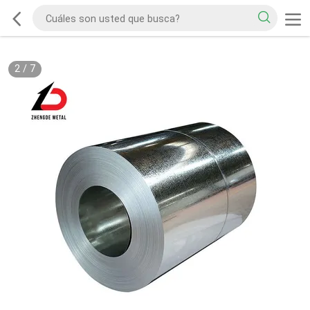
2
/
7