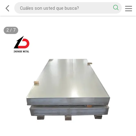
2
/
7