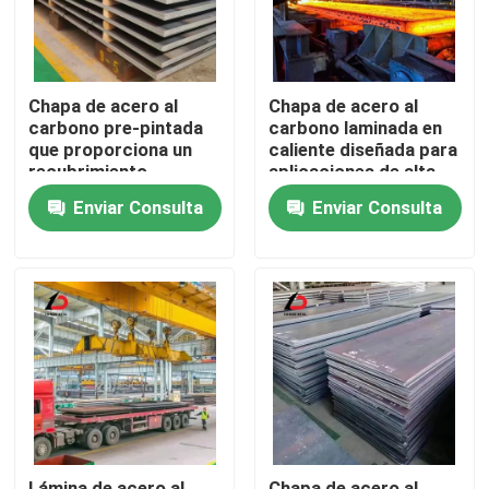
Chapa de acero al
Chapa de acero al
carbono pre-pintada
carbono laminada en
que proporciona un
caliente diseñada para
recubrimiento
aplicaciones de alta
duradero y un
resistencia y
Enviar Consulta
Enviar Consulta
acabado atractivo
componentes
para aplicaciones
estructurales en
arquitectónicas
diversas industrias
En casa.
Productos
Los vídeos
Lámina de acero al
Chapa de acero al