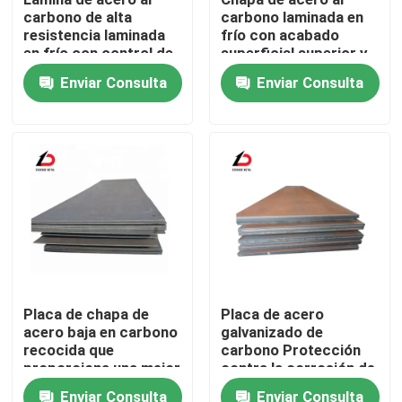
carbono de alta
carbono laminada en
resistencia laminada
frío con acabado
Sobre nosotros
en frío con control de
superficial superior y
espesor de precisión
precisión dimensional,
Enviar Consulta
Enviar Consulta
para las industrias de
adecuada para piezas
fabricación y
de precisión
Recorrido por la fábrica
metalurgia
Control de calidad
Noticias
Casos de trabajo
Placa de chapa de
Placa de acero
acero baja en carbono
galvanizado de
Solicitar una cita
recocida que
carbono Protección
proporciona una mejor
contra la corrosión de
funcionalidad y una
larga duración Ideal
Cubiertas de acero galvanizado
Enviar Consulta
Enviar Consulta