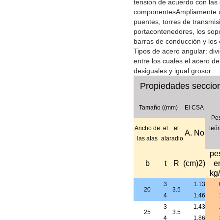
tensión de acuerdo con las 
componentesAmpliamente util
puentes, torres de transmisi
portacontenedores, los sopor
barras de conducción y los 
Tipos de acero angular: div
entre los cuales el acero de
desiguales y igual grosor.
Propiedades seccion
Tamaño ((mm)
El CSA
Pe
Ancho de
el
el
teór
A. No
las alas
ala
radio
pe
b
t
R
(cm)
2
)
e
kg
3
1.13
20
3.5
4
1.46
3
1.43
25
3.5
4
1.86