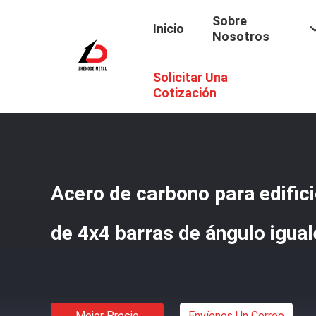
Sobre
Inicio
Nosotros
Solicitar Una
Inicio
/
Productos
/
Barra De Ángulo De Acero De Carbono
Cotización
Acero de carbono para edific
de 4x4 barras de ángulo igual
Mejor Precio
Envíenos Un Correo