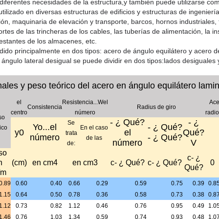
diferentes necesidades de la estructura,y también puede utilizarse co
izado en diversas estructuras de edificios y estructuras de ingeniería
ón, maquinaria de elevación y transporte, barcos, hornos industriales, 
tes de las trincheras de los cables, las tuberías de alimentación, la i
estantes de los almacenes, etc.
idido principalmente en dos tipos: acero de ángulo equilátero y acero de
 ángulo lateral desigual se puede dividir en dos tipos:lados desiguales 
ales y peso teórico del acero en ángulo equilátero lami
el
Resistencia...W
el
Ace
Consistencia
Radius de giro
centro
número
radio
so
- ¿ Qué?
- ¿
Se
Yo...
el
- ¿ Qué?
ico
En el caso
y
0
el
Qué?
trata
número
- ¿ Qué?
de las
número
V
de:
so
c
- ¿
n
(cm)
en cm
4
en cm
3
c
- ¿ Qué?
c
- ¿ Qué?
0
Qué?
/m
0.89
0.60
0.40
0.66
0.29
0.59
0.75
0.39
0.8
1.15
0.64
0.50
0.78
0.36
0.58
0.73
0.38
0.8
1.12
0.73
0.82
1.12
0.46
0.76
0.95
0.49
1.0
1.46
0.76
1.03
1.34
0.59
0.74
0.93
0.48
1.0