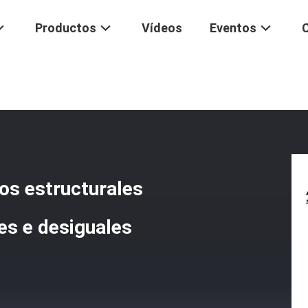
Productos
Vídeos
Eventos
/
Acero De Carbono Para Edificios Estructurales De 4x4 Barras De Án
ios estructurales
es e desiguales