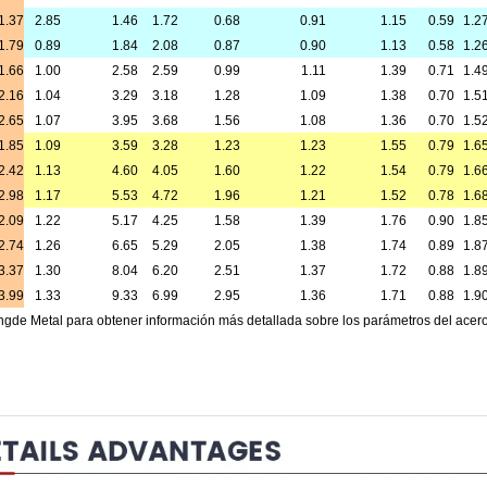
1.37
2.85
1.46
1.72
0.68
0.91
1.15
0.59
1.2
1.79
0.89
1.84
2.08
0.87
0.90
1.13
0.58
1.2
1.66
1.00
2.58
2.59
0.99
1.11
1.39
0.71
1.4
2.16
1.04
3.29
3.18
1.28
1.09
1.38
0.70
1.5
2.65
1.07
3.95
3.68
1.56
1.08
1.36
0.70
1.5
1.85
1.09
3.59
3.28
1.23
1.23
1.55
0.79
1.6
2.42
1.13
4.60
4.05
1.60
1.22
1.54
0.79
1.6
2.98
1.17
5.53
4.72
1.96
1.21
1.52
0.78
1.6
2.09
1.22
5.17
4.25
1.58
1.39
1.76
0.90
1.8
2.74
1.26
6.65
5.29
2.05
1.38
1.74
0.89
1.8
3.37
1.30
8.04
6.20
2.51
1.37
1.72
0.88
1.8
3.99
1.33
9.33
6.99
2.95
1.36
1.71
0.88
1.9
gde Metal para obtener información más detallada sobre los parámetros del acer