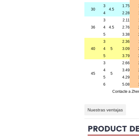
3
1.75
30
4.5
4
2.28
3
2.11
36
4
4.5
2.76
5
3.38
3
2.36
40
4
5
3.09
5
3.79
3
2.66
4
3.49
45
5
5
4.29
6
5.08
Contacte a Zhen
Nuestras ventajas