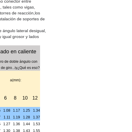
mo conector entre
, tales como vigas,
torres de reacción,los
nstalación de soportes de
 ángulo lateral desigual,
y igual grosor y lados
nado en caliente
ro de doble ángulo con
 de giro...i
y
¿Qué es eso?
a(mm):
6
8
10
12
5
1.08
1.17
1.25
1.34
7
1.11
1.19
1.28
1.37
5
1.27
1.36
1.44
1.53
7
1.30
1.38
1.43
1.55