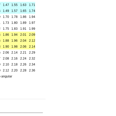
7
1.47
1.55
1.63
1.71
6
1.49
1.57
1.65
1.74
9
1.70
1.78
1.86
1.94
1
1.73
1.80
1.89
1.97
2
1.75
1.83
1.91
1.99
5
1.86
1.94
2.01
2.09
6
1.88
1.96
2.04
2.12
8
1.90
1.98
2.06
2.14
5
2.06
2.14
2.21
2.29
7
2.08
2.16
2.24
2.32
9
2.10
2.18
2.26
2.34
0
2.12
2.20
2.28
2.36
o angular