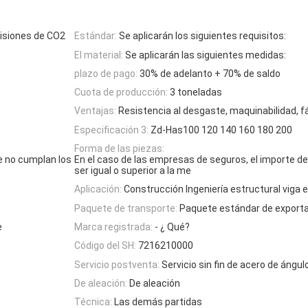
misiones de CO2
Estándar:
Se aplicarán los siguientes requisitos:
El material:
Se aplicarán las siguientes medidas:
plazo de pago:
30% de adelanto + 70% de saldo
Cuota de producción:
3 toneladas
Ventajas:
Resistencia al desgaste, maquinabilidad, f
Especificación 3:
Zd-Has100 120 140 160 180 200
Forma de las piezas:
e no cumplan los
En el caso de las empresas de seguros, el importe de
ser igual o superior a la me
Aplicación:
Construcción Ingeniería estructural viga e
Paquete de transporte:
Paquete estándar de exporta
e
Marca registrada:
- ¿ Qué?
Código del SH:
7216210000
Servicio postventa:
Servicio sin fin de acero de ángul
De aleación:
De aleación
Técnica:
Las demás partidas