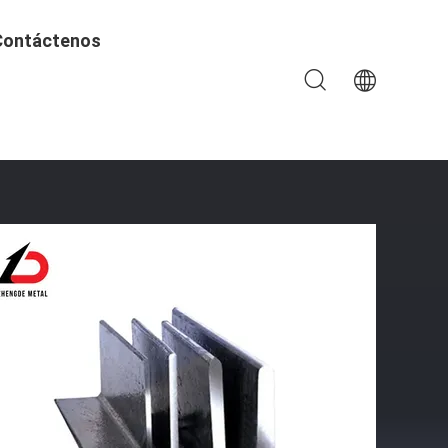
Contáctenos
gulo Iguales E Desiguales