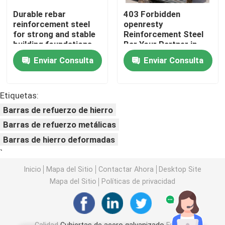
Durable rebar
403 Forbidden
reinforcement steel
openresty
Bobina de acero de PPGI
for strong and stable
Reinforcement Steel
building foundations
Bar Your Partner in
Building Strong
Cubiertas de acero al carbono
Enviar Consulta
Enviar Consulta
Structures
Acción de acero inoxidable de la bobina
Etiquetas:
Barras de refuerzo de hierro
Haz de acero de carbono H
Barras de refuerzo metálicas
Barras de hierro deformadas
`
pila de hoja de acero
Inicio
Mapa del Sitio
Contactar Ahora
Desktop Site
Mapa del Sitio
Políticas de privacidad
Barras de acero de refuerzo
barra de ángulo de acero de carbono