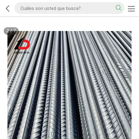
2
/
7