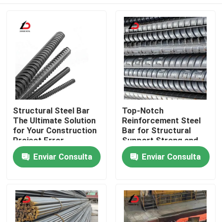
Structural Steel Bar
Top-Notch
The Ultimate Solution
Reinforcement Steel
for Your Construction
Bar for Structural
Project Error
Support Strong and
Message Forbidden
Dependable
En casa.
Enviar Consulta
Enviar Consulta
Productos
Los vídeos