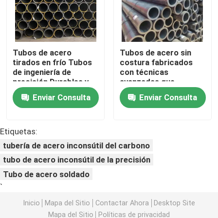
Bobina de acero de PPGI
Tubos de acero
Tubos de acero sin
Cubiertas de acero al carbono
tirados en frío Tubos
costura fabricados
de ingeniería de
con técnicas
precisión Durables y
avanzadas que
Acción de acero inoxidable de la bobina
resistentes a la
garantizan la
Enviar Consulta
Enviar Consulta
corrosión Adecuados
longevidad y la
para aplicaciones
fiabilidad en entornos
Haz de acero de carbono H
mecánicas
adversos
Etiquetas:
tubería de acero inconsútil del carbono
pila de hoja de acero
tubo de acero inconsútil de la precisión
Tubo de acero soldado
Barras de acero de refuerzo
`
Inicio
Mapa del Sitio
Contactar Ahora
Desktop Site
barra de ángulo de acero de carbono
Mapa del Sitio
Políticas de privacidad