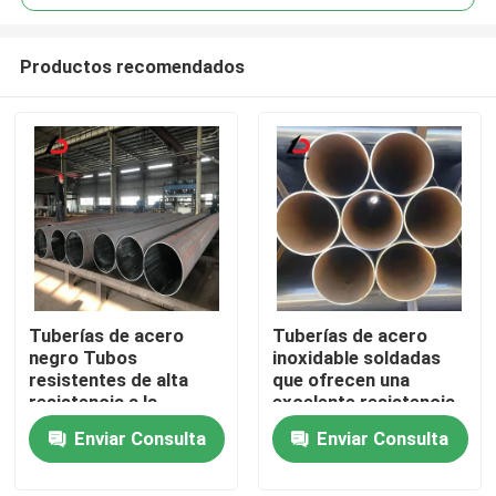
Productos recomendados
Tuberías de acero
Tuberías de acero
En casa.
negro Tubos
inoxidable soldadas
resistentes de alta
que ofrecen una
resistencia a la
excelente resistencia
Productos
corrosión Ideales para
a la corrosión,
Enviar Consulta
Enviar Consulta
aplicaciones
adecuadas para
estructurales de
sistemas de
Los vídeos
tuberías y
suministro de agua y