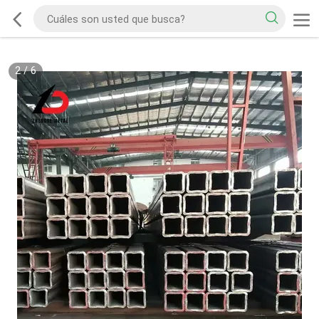
2
/
6