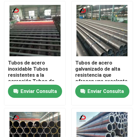
construcción
riego
Sobre nosotros
Recorrido por la fábrica
Control de calidad
Tubos de acero
Tubos de acero
inoxidable Tubos
galvanizado de alta
resistentes a la
resistencia que
Noticias
corrosión Tubos de
ofrecen una excelente
acero Ideal para
resistencia a la
Enviar Consulta
Enviar Consulta
procesamiento
corrosión y
Casos de trabajo
químico y sistemas
resistencia mecánica
industriales
para proyectos
industriales
Solicitar una cita
Cubiertas de acero galvanizado